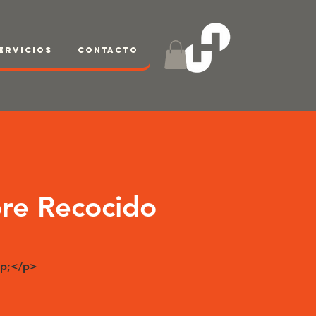
ervicios
Contacto
re Recocido
p;</p>