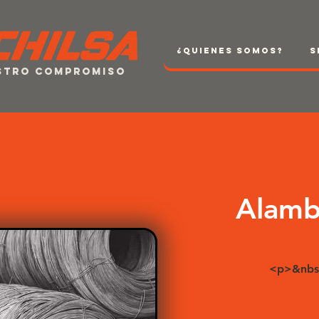
¿Quienes Somos?
S
estro compromiso
Alamb
<p>&nbs