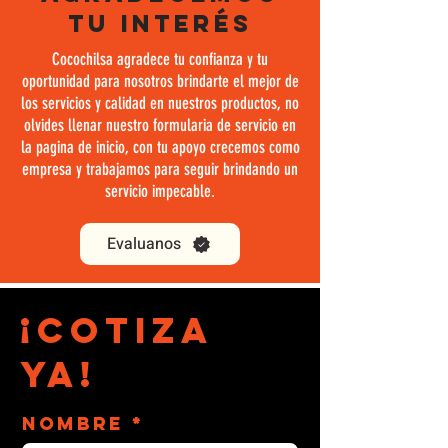
tu
interés
Cocochilsa agradece tu confianza y tu
oportunidad para nosotros brindarte el mejor de
los servicios y calidad en nuestros productos, no
olvides llenar nuestro
formularia
de servicio en
la pagina de inicio, con tu apoyo crecemos como
empresa
y trabajamos para seguir
brindando
un
servicio impecable.
Evaluanos
¡Cotiza
ya!
Nombre