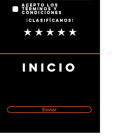
Acepto los
términos y
condiciones
¡Clasifícanos!
INICIO
Enviar