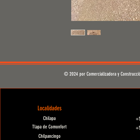
© 2024 por Comercializadora y Construcci
Localidades
Chilapa
+5
Tlapa de Comonfort
+5
Chilpancingo