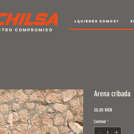
¿Quienes Somos?
S
estro compromiso
Arena cribada
Precio
30,00 MXN
Cantidad
*