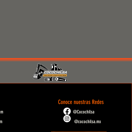
Conoce nuestras Redes
om
@Cocochilsa
om
@cocochilsa.mx