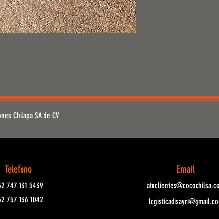
ónes Chilapa SA de CV
Telefono
Email
2 747 131 5439
atnclientes@cocochilsa.c
2 757 136 1042
logisticadisayri@gmail.c